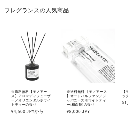
フレグランスの人気商品
※送料無料【モノアー
※送料無料 【モノアース
【
ス】アロマディフューザ
】オードパルファン／ジ
ッ
ー／オリエンタルホワイ
ャパニーズホワイトティ
通
¥1
トティーの香り
ー(和白茶)の香り
常
通
¥4,500 JPYから
通
¥8,000 JPY
価
常
常
格
価
価