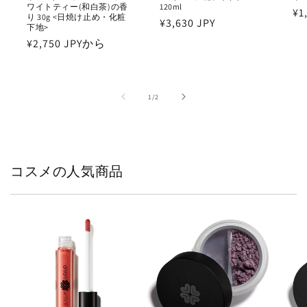
ワイトティー(和白茶)の香
120ml
通
¥1
り 30g <日焼け止め・化粧
通
¥3,630 JPY
下地>
常
常
通
¥2,750 JPYから
価
価
常
格
格
価
格
の
1
/
2
コスメの人気商品