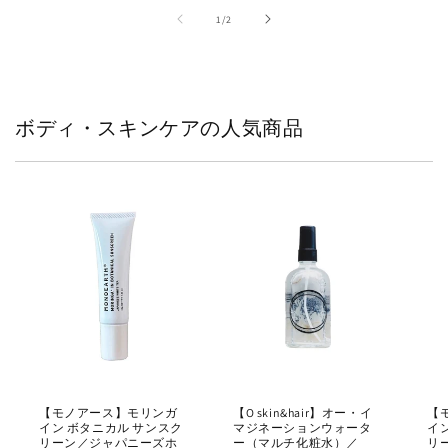
格
格
の
1
/
2
ボディ・スキンケアの人気商品
【モノアース】モリンガ
【O skin&hair】オー・イ
【
イン ボタニカル サンスク
マジネーションウォータ
イ
リーン／ジャパニーズホ
ー（マルチ化粧水）／
リー