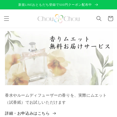
コンテ
新規LINEおともだち登録で500円クーポン配布中
ンツに
進む
カ
ー
ト
香水やルームディフューザーの香りを、実際にムエット
（試香紙）でお試しいただけます
詳細・お申込みはこちら