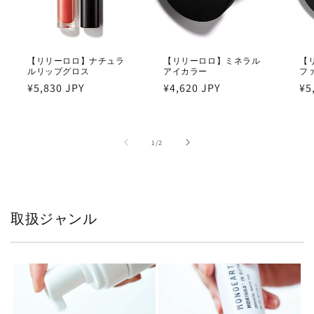
【リリーロロ】ナチュラ
【リリーロロ】ミネラル
【
ルリップグロス
アイカラー
フ
通
¥5,830 JPY
通
¥4,620 JPY
通
¥5
常
常
常
価
価
価
格
格
格
の
1
/
2
取扱ジャンル