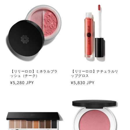
価
価
格
格
【リリーロロ】ミネラルブラ
【リリーロロ】ナチュラルリ
ッシュ（チーク）
ップグロス
通
¥5,280 JPY
通
¥5,830 JPY
常
常
価
価
格
格