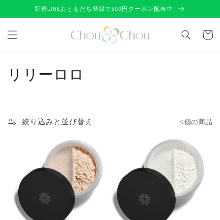
コンテ
新規LINEおともだち登録で500円クーポン配布中
ンツに
進む
カ
ー
ト
コ
リリーロロ
レ
ク
絞り込みと並び替え
9個の商品
シ
ョ
ン
: